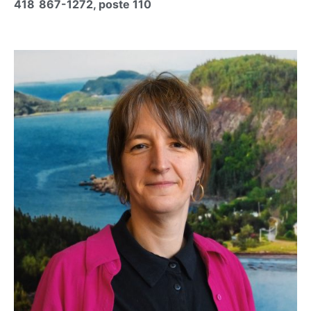
418 867-1272, poste 110