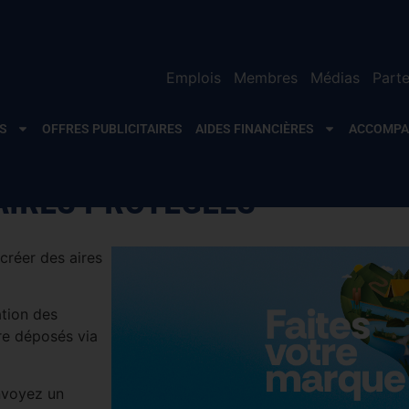
Emplois
Membres
Médias
Parte
S
OFFRES PUBLICITAIRES
AIDES FINANCIÈRES
ACCOMP
AIRES PROTÉGÉES
créer des aires
tion des
tre déposés via
nvoyez un