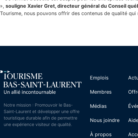
»,
souligne Xavier Gret, directeur général du Conseil q
Tourisme, nous pouvons offrir des contenus de qualité qui 
Emplois
Actu
Membres
Offr
Notre mission : Promouvoir le Bas-
Médias
Évé
Saint-Laurent et développer une offre
touristique durable afin de permettre
Nous joindre
Aide
une expérience visiteur de qualité.
À propos
Acc