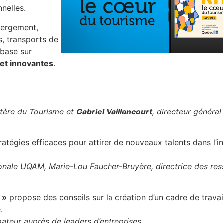
nelles.
ergement,
s, transports de
 base sur
 et innovantes
.
istère du Tourisme et
Gabriel Vaillancourt
, directeur généra
atégies efficaces pour attirer de nouveaux talents dans l’in
tionale UQAM, Marie-Lou Faucher-Bruyère, directrice des re
 »
propose des conseils sur la création d’un cadre de trava
.
mateur auprès de leaders d’entreprises.