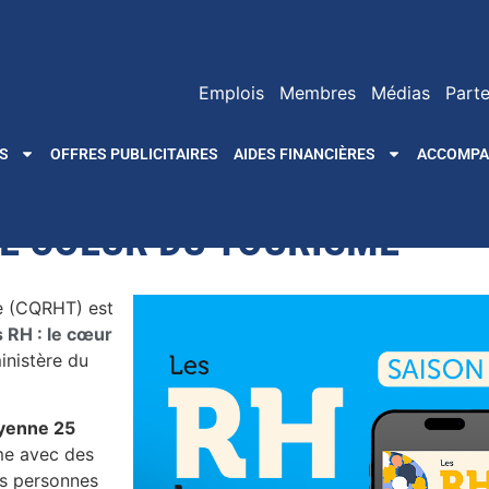
Emplois
Membres
Médias
Parte
S
OFFRES PUBLICITAIRES
AIDES FINANCIÈRES
ACCOMP
 LE COEUR DU TOURISME
e (CQRHT) est
s RH : le cœur
ministère du
oyenne 25
me avec des
des personnes