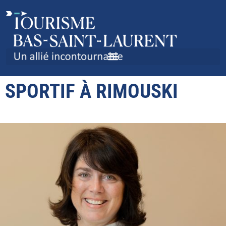
COUP D’ENVOI POUR LE
TOURISME D’AFFAIRES ET
SPORTIF À RIMOUSKI