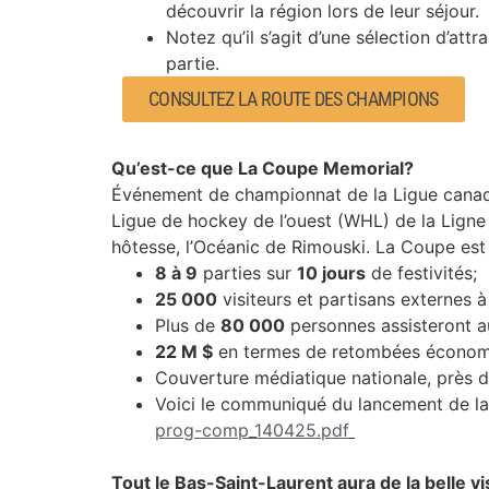
découvrir la région lors de leur séjour.
Notez qu’il s’agit d’une sélection d’att
partie.
CONSULTEZ LA ROUTE DES CHAMPIONS
Qu’est-ce que La Coupe Memorial?
Événement de championnat de la Ligue canadi
Ligue de hockey de l’ouest (WHL) de la Ligne
hôtesse, l’Océanic de Rimouski. La Coupe est
8 à 9
parties sur
10 jours
de festivités;
25 000
visiteurs et partisans externes à
Plus de
80 000
personnes assisteront 
22 M $
en termes de retombées économi
Couverture médiatique nationale, près 
Voici le communiqué du lancement de l
prog-comp_140425.pdf
Tout le Bas-Saint-Laurent aura de la belle vi