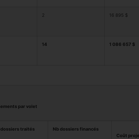
2
16 895 $
14
1 086 657 $
ements par volet
dossiers traités
Nb dossiers financés
Coût proj