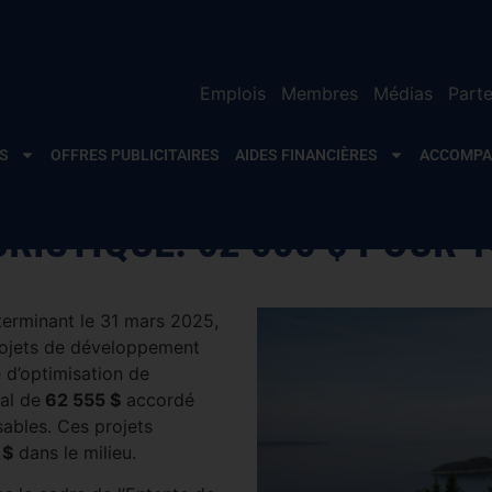
Emplois
Membres
Médias
Parte
S
OFFRES PUBLICITAIRES
AIDES FINANCIÈRES
ACCOMP
ISTIQUE: 62 555 $ POUR 
 terminant le 31 mars 2025,
ojets de développement
 d’optimisation de
al de
62 555 $
accordé
ables. Ces projets
 $
dans le milieu.