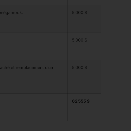
ohénégamook.
5 000 $
5 000 $
 Taché et remplacement d’un
5 000 $
62 555 $