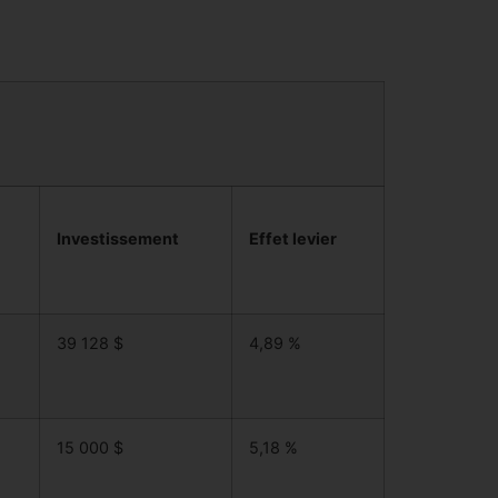
Investissement
Effet levier
39 128 $
4,89 %
15 000 $
5,18 %