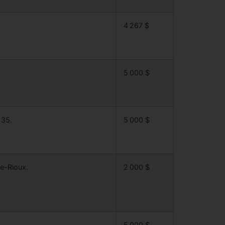
4 267 $
5 000 $
 35.
5 000 $
de-Rioux.
2 000 $
5 000 $