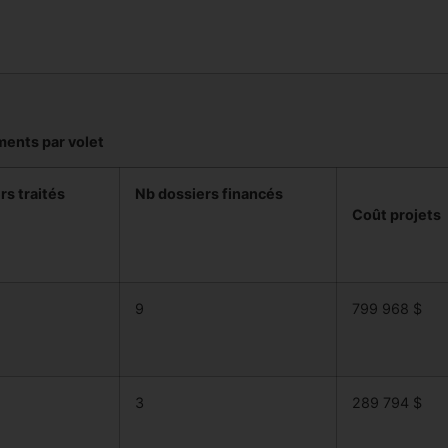
ments par volet
rs traités
Nb dossiers financés
Coût projets
9
799 968 $
3
289 794 $