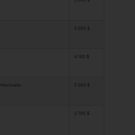
5 000 $
4 160 $
émiscouata.
5 000 $
2 795 $