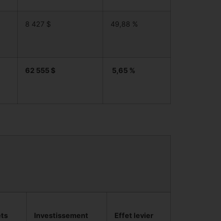
8 427 $
49,88 %
62 555 $
5,65 %
ets
Investissement
Effet levier