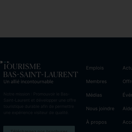
Emplois
Actu
Membres
Offr
Notre mission : Promouvoir le Bas-
Médias
Évé
Saint-Laurent et développer une offre
touristique durable afin de permettre
Nous joindre
Aide
une expérience visiteur de qualité.
À propos
Acc
Téléchargez nos brochures